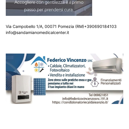
Via Campobello 1/A, 00071 Pomezia (RM)+390690184103
info@sandamianomedicalcenter.it