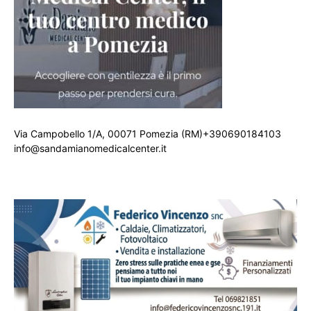
Via Campobello 1/A, 00071 Pomezia (RM)+390690184103
info@sandamianomedicalcenter.it