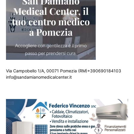
Via Campobello 1/A, 00071 Pomezia (RM)+390690184103
info@sandamianomedicalcenter.it