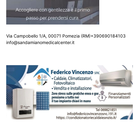
Via Campobello 1/A, 00071 Pomezia (RM)+390690184103
info@sandamianomedicalcenter.it