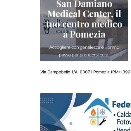
Via Campobello 1/A, 00071 Pomezia (RM)+390