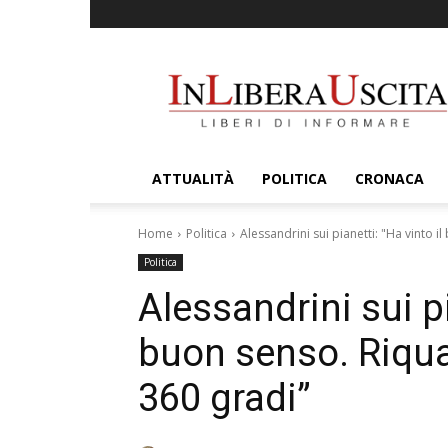
InLiberaUscita
ATTUALITÀ
POLITICA
CRONACA
Home
Politica
Alessandrini sui pianetti: "Ha vinto i
Politica
Alessandrini sui pi
buon senso. Riqua
360 gradi”