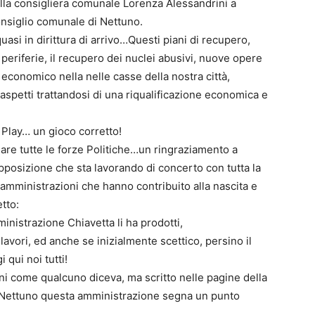
ella consigliera comunale Lorenza Alessandrini a
onsiglio comunale di Nettuno.
asi in dirittura di arrivo…Questi piani di recupero,
eriferie, il recupero dei nuclei abusivi, nuove opere
economico nella nelle casse della nostra città,
i aspetti trattandosi di una riqualificazione economica e
 Play… un gioco corretto!
are tutte le forze Politiche…un ringraziamento a
posizione che sta lavorando di concerto con tutta la
amministrazioni che hanno contribuito alla nascita e
tto:
ministrazione Chiavetta li ha prodotti,
avori, ed anche se inizialmente scettico, persino il
 qui noi tutti!
gni come qualcuno diceva, ma scritto nelle pagine della
 a Nettuno questa amministrazione segna un punto