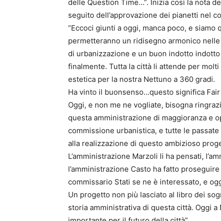
delle Question Time…”. Inizia così la nota d
seguito dell’approvazione dei pianetti nel c
“Eccoci giunti a oggi, manca poco, e siamo qu
permetteranno un ridisegno armonico nelle p
di urbanizzazione e un buon indotto indotto 
finalmente. Tutta la città li attende per molt
estetica per la nostra Nettuno a 360 gradi.
Ha vinto il buonsenso…questo significa Fair
Oggi, e non me ne vogliate, bisogna ringrazi
questa amministrazione di maggioranza e op
commissione urbanistica, e tutte le passate 
alla realizzazione di questo ambizioso proge
L’amministrazione Marzoli li ha pensati, l’am
l’amministrazione Casto ha fatto proseguire l
commissario Stati se ne è interessato, e oggi
Un progetto non più lasciato al libro dei so
storia amministrativa di questa città. Oggi
importante per il futuro della città”