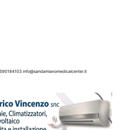
690184103 info@sandamianomedicalcenter.it