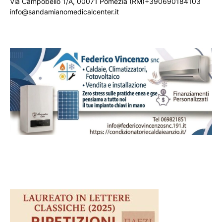
Via Campobello 1/A, 00071 Pomezia (RM)+390690184103
info@sandamianomedicalcenter.it