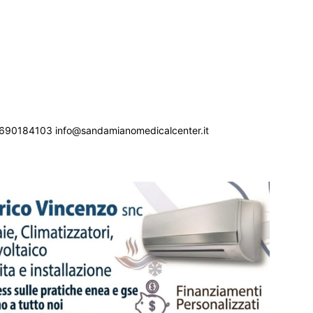
690184103 info@sandamianomedicalcenter.it