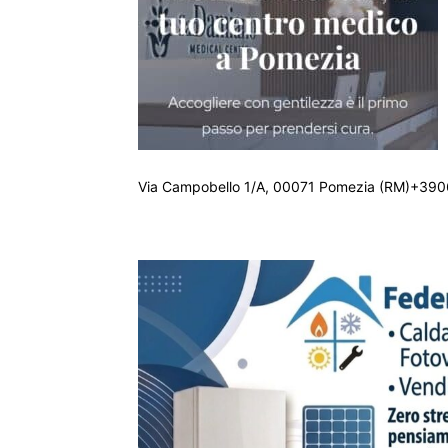
Via Campobello 1/A, 00071 Pomezia (RM)+390