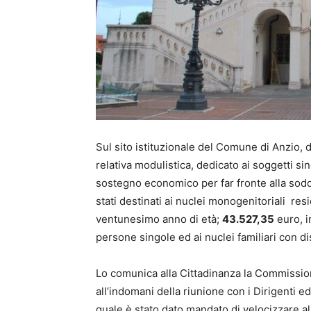
Sul sito istituzionale del Comune di Anzio, da
relativa modulistica, dedicato ai soggetti si
sostegno economico per far fronte alla sodd
stati destinati ai nuclei monogenitoriali resi
ventunesimo anno di età;
43.527,35
euro, i
persone singole ed ai nuclei familiari con 
Lo comunica alla Cittadinanza la Commission
all’indomani della riunione con i Dirigenti ed
quale è stato dato mandato di velocizzare a