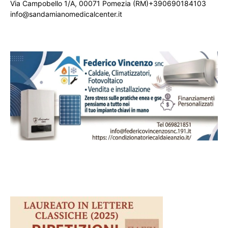
Via Campobello 1/A, 00071 Pomezia (RM)+390690184103
info@sandamianomedicalcenter.it