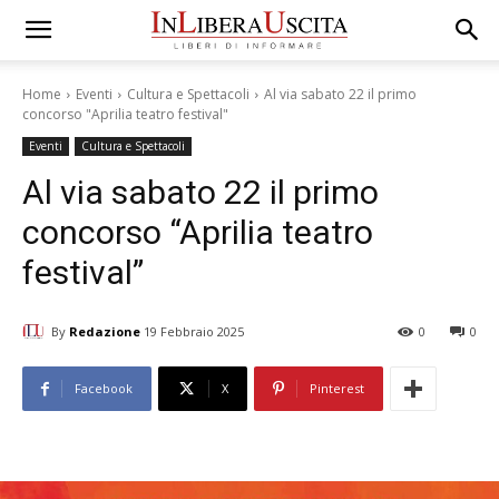
Home
Eventi
Cultura e Spettacoli
Al via sabato 22 il primo
concorso "Aprilia teatro festival"
Eventi
Cultura e Spettacoli
Al via sabato 22 il primo
concorso “Aprilia teatro
festival”
By
Redazione
19 Febbraio 2025
0
0
Facebook
X
Pinterest