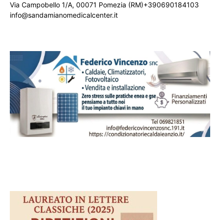
Via Campobello 1/A, 00071 Pomezia (RM)+390690184103
info@sandamianomedicalcenter.it