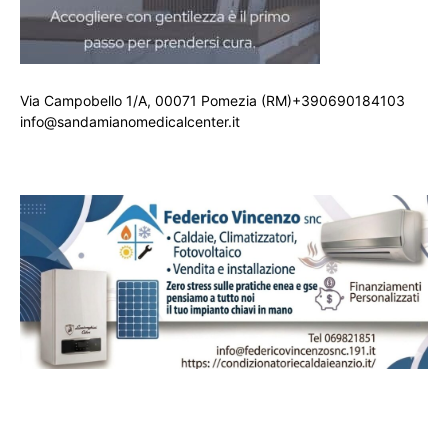
Via Campobello 1/A, 00071 Pomezia (RM)+390690184103
info@sandamianomedicalcenter.it