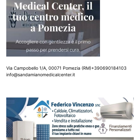
Via Campobello 1/A, 00071 Pomezia (RM)+390690184103
info@sandamianomedicalcenter.it