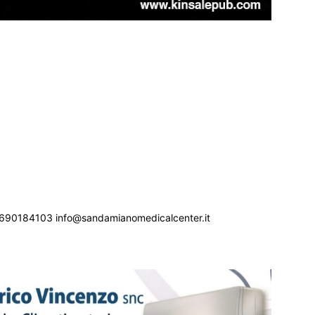
690184103 info@sandamianomedicalcenter.it