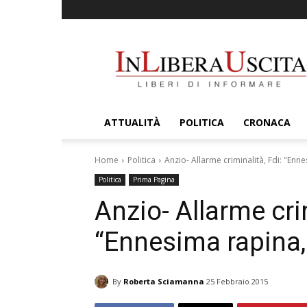
InLiberaUscita
ATTUALITÀ
POLITICA
CRONACA
Home
Politica
Anzio- Allarme criminalità, Fdi: "Enn
Politica
Prima Pagina
Anzio- Allarme crim
“Ennesima rapina,
By
Roberta Sciamanna
25 Febbraio 2015