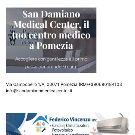
Via Campobello 1/A, 00071 Pomezia (RM)+390690184103
info@sandamianomedicalcenter.it