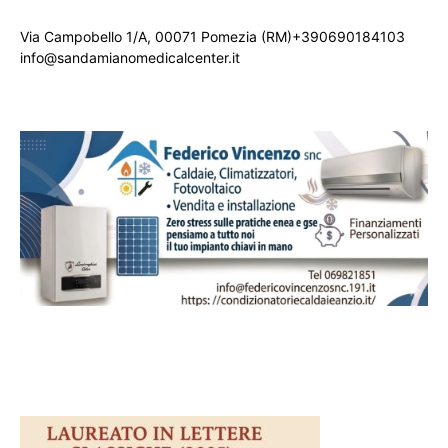
Via Campobello 1/A, 00071 Pomezia (RM)+390690184103
info@sandamianomedicalcenter.it