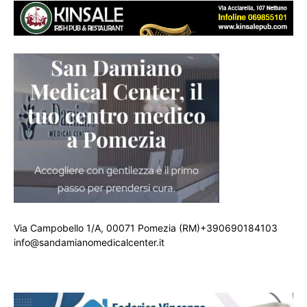
Via Campobello 1/A, 00071 Pomezia (RM)+390690184103
info@sandamianomedicalcenter.it