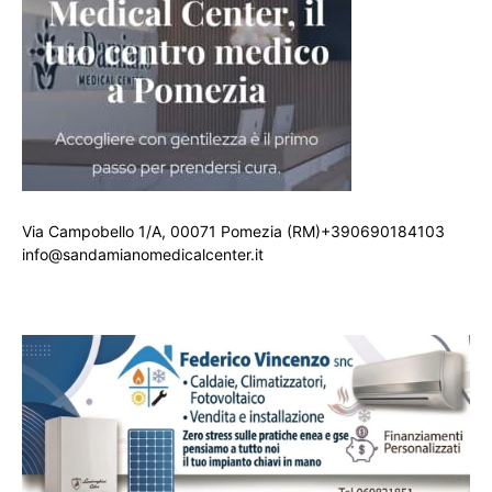
Via Campobello 1/A, 00071 Pomezia (RM)+390690184103
info@sandamianomedicalcenter.it