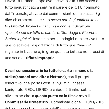
i lavori si fermano dopo aver scavato 7 m. Uno scavo del
tutto ingiustificato a sentire il parere del CTU nominato
dal Tribunale, attivato dai commercianti della piazza. Egli
dice chiaramente che :…lo
scavo non è giustificabile con
lo stato del Project Financing e con le indicazioni
riportate sul cartello di cantiere:”Sondaggi e Ricerche
Archeologiche”.
Insomma per le indagini non serviva tutto
quello scavo e l’asportazione di tutto quel “macco”
regalato in bustine e, in gran quantità buttato nei pressi di
una scuola
, rifiuto improprio
.
Così il concessionario ha tutte le carte in mano e fa
strike(come si ama dire a Nettuno),
con il progetto
esecutivo, che porta i costi a 15,6 mln, incassa il
famigerato RIEQUILIBRIO e chiede 2,5 mln. subito
all’Amm.ne che
, a questo punto va in tilt e arriva il
Commissario Prefettizio
. Commissario che il 10/11/2015
del, sulla scorta del parere dell’avvocato napoletano