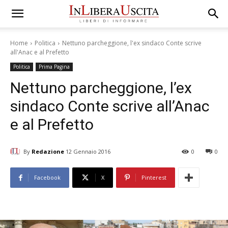
Home
Politica
Nettuno parcheggione, l'ex sindaco Conte scrive
all'Anac e al Prefetto
Politica
Prima Pagina
Nettuno parcheggione, l’ex
sindaco Conte scrive all’Anac
e al Prefetto
By
Redazione
12 Gennaio 2016
0
0
Facebook
X
Pinterest