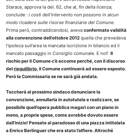
Starace, approva la del. 62, che al,
fin della licenza,
conclude :
i costi dell’intervento non possono in alcun
modo ricadere sulle risorse finanziarie del Comune
.
Prima però, contraddicendosi, aveva
confermato validità
alla convenzione dell’ottobre 2012
quella che prevedeva
l’ipoteca sull’area la mancata iscrizione in bilancio ed il
mancato passaggio in Consiglio comunale. E no!!
Il
rischio per il Comune c’è eccome perché, con il discorso
del
riequilibrio,
il Comune continuerà ad essere esposto.
Però la Commissaria se ne sarà già andata.
Toccherà al prossimo sindaco denunciare la
convenzione, annullarla in autotutela e realizzare, se
possibile quell’opera pubblica magari con un piano in
meno, a proprie spese, come avrebbe dovuto essere
dall’inizio! Pensate al paradosso di una piazza intitolata
a Enrico Berlinguer che era stato l’alfiere.
Altroché