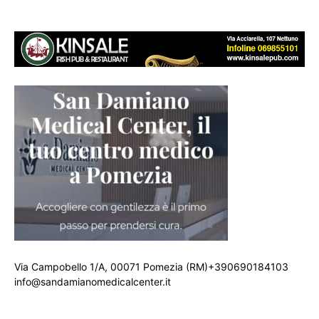
Via Campobello 1/A, 00071 Pomezia (RM)+390690184103
info@sandamianomedicalcenter.it