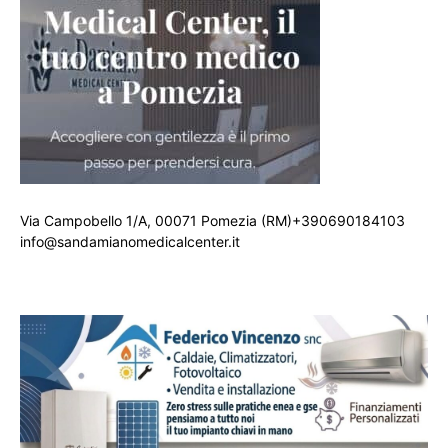
Via Campobello 1/A, 00071 Pomezia (RM)+390690184103
info@sandamianomedicalcenter.it