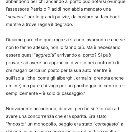
abbandono per chi andando al porto può notarsi ovunque
l’assessore Patrizio Placidi non abbia mandato una
“
squadra
” per le grandi pulizie, da postare su facebook
mentre altrove regna il degrado.
Diciamo pure che quei ragazzi stanno lavorando e che se
non lo fanno adesso, non lo fanno più. Ma è necessario
essere quasi “
aggrediti
” arrivando al porto? Si può
provare ad avere un approccio diverso nei confronti di
chi magari cerca un posto per la sua auto mentre è
sull’isola (che, come gli alberghi, ormai si prenota anche
on line) ma pure chi vaga per un parcheggio in centro o –
semplicemente – è solo di passaggio?
Nuovamente accadendo, dicevo, perché si è tornati ad
avere una concorrenza che era sparita. Era stato
“
imposto
” un monopolio, peggio era stato “
consigliato
” a
chi non voleva avere concorrenza – ed evitare quello