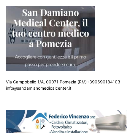
Via Campobello 1/A, 00071 Pomezia (RM)+390690184103
info@sandamianomedicalcenter.it