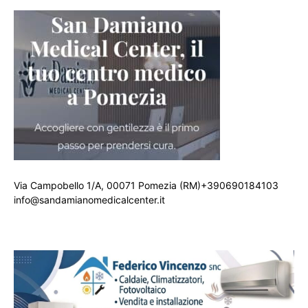
Via Campobello 1/A, 00071 Pomezia (RM)+390690184103
info@sandamianomedicalcenter.it