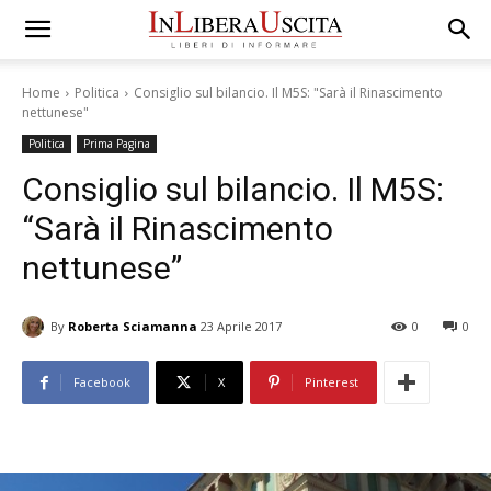
Home
Politica
Consiglio sul bilancio. Il M5S: "Sarà il Rinascimento
nettunese"
Politica
Prima Pagina
Consiglio sul bilancio. Il M5S:
“Sarà il Rinascimento
nettunese”
By
Roberta Sciamanna
23 Aprile 2017
0
0
Facebook
X
Pinterest