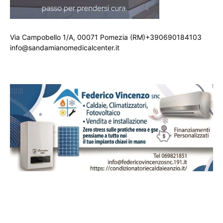
Via Campobello 1/A, 00071 Pomezia (RM)+390690184103
info@sandamianomedicalcenter.it