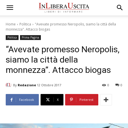
Home
Politica
"Avevate promesso Neropolis, siamo la città della
monnezza". Attacco biogas
Politica
Prima Pagina
“Avevate promesso Neropolis,
siamo la città della
monnezza”. Attacco biogas
By
Redazione
12 Ottobre 2017
0
0
Facebook
X
Pinterest