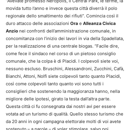
“Avevate promesso Neropolis, il Central Park, le terme, la
movida tutto l’anno e invece questa città diverrà il polo
regionale dello smaltimento dei rifiuti”. Comincia così il
duro attacco delle associazioni
Ora
e
Alleanza Civica
Anzio
nei confronti dell’amministrazione comunale, in
concomitanza con l’inizio dei lavori in via della Spadellata,
per la realizzazione di una centrale biogas. “Facile dire,
come fece il sindaco nel corso di un pietoso consiglio
comunale, che la colpa è di Placidi. I colpevoli siete voi,
nessuno escluso. Bruschini, Alessandroni, Zucchini, Cafà,
Bianchi, Attoni, Nolfi siete colpevoli tanto quanto Placidi,
così come colpevoli tanto quanto voi sono tutti i
consiglieri che sostenendo la maggioranza hanno, nella
migliore delle ipotesi, girato la testa dall’altra parte.
Questa città ci fu consegnata dai nostri avi per essere
votata ad un turismo di qualità. Quello stesso turismo che
da 20 anni in ogni campagna elettorale molti di voi avete
sostenuto – a parole – di voler stimolare, salvo poi