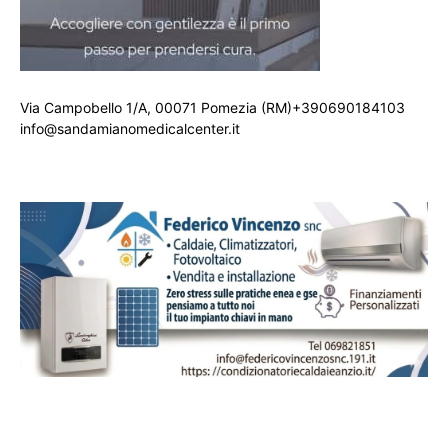
Via Campobello 1/A, 00071 Pomezia (RM)+390690184103
info@sandamianomedicalcenter.it