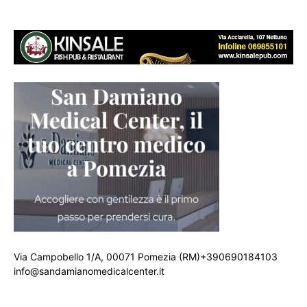
Via Campobello 1/A, 00071 Pomezia (RM)+390690184103
info@sandamianomedicalcenter.it