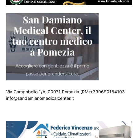
Via Campobello 1/A, 00071 Pomezia (RM)+390690184103
info@sandamianomedicalcenter.it