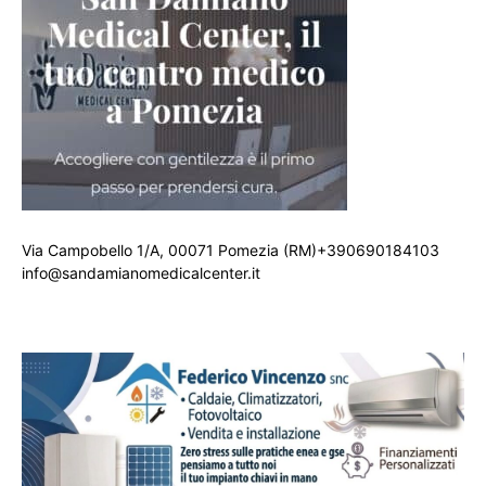
Via Campobello 1/A, 00071 Pomezia (RM)+390690184103
info@sandamianomedicalcenter.it