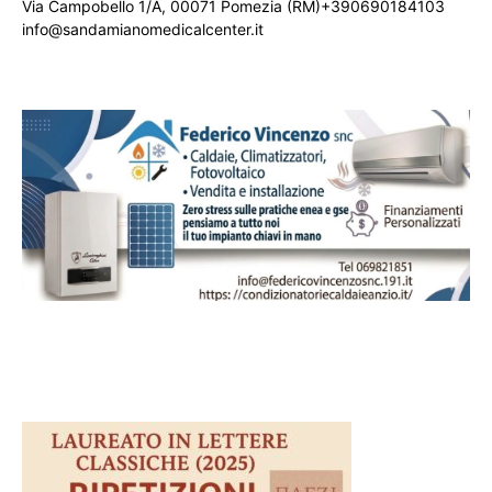
Via Campobello 1/A, 00071 Pomezia (RM)+390690184103
info@sandamianomedicalcenter.it