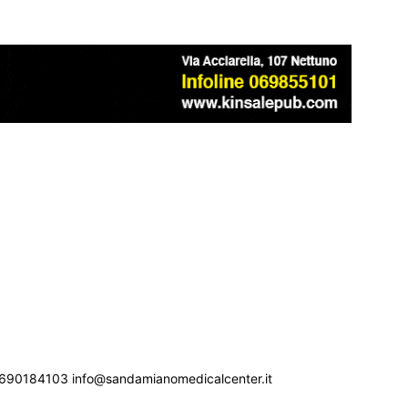
690184103 info@sandamianomedicalcenter.it