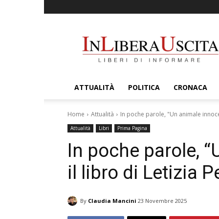
InLiberaUscita
ATTUALITÀ
POLITICA
CRONACA
Home
Attualità
In poche parole, "Un animale innocent
Attualità
Libri
Prima Pagina
In poche parole, 
il libro di Letizia P
By
Claudia Mancini
23 Novembre 2025