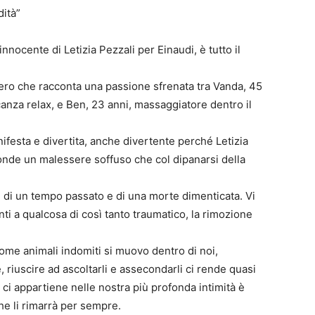
dità”
ocente di Letizia Pezzali per Einaudi, è tutto il
 vero che racconta una passione sfrenata tra Vanda, 45
canza relax, e Ben, 23 anni, massaggiatore dentro il
ifesta e divertita, anche divertente perché Letizia
sconde un malessere soffuso che col dipanarsi della
e, di un tempo passato e di una morte dimenticata. Vi
i a qualcosa di così tanto traumatico, la rimozione
come animali indomiti si muovo dentro di noi,
 riuscire ad ascoltarli e assecondarli ci rende quasi
 ci appartiene nelle nostra più profonda intimità è
he li rimarrà per sempre.