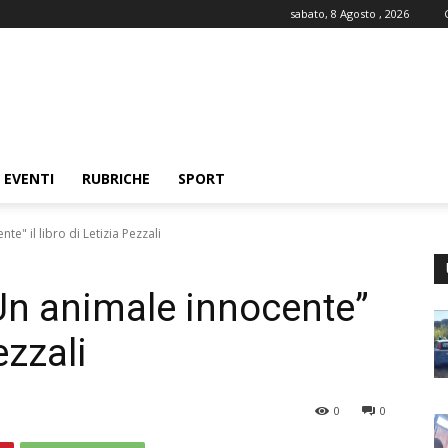
sabato, 8 Agosto , 2026
EVENTI
RUBRICHE
SPORT
e" il libro di Letizia Pezzali
“Un animale innocente”
ezzali
0
0