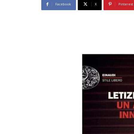
Facebook
X
Pinterest