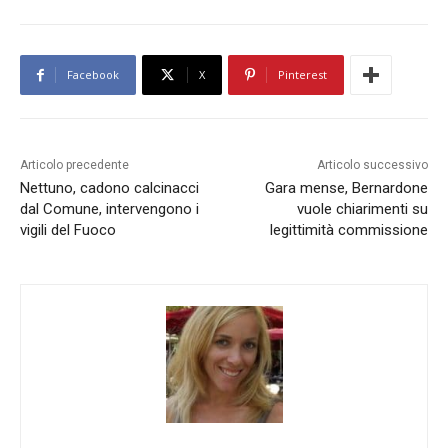
Facebook
X
Pinterest
Articolo precedente
Articolo successivo
Nettuno, cadono calcinacci
Gara mense, Bernardone
dal Comune, intervengono i
vuole chiarimenti su
vigili del Fuoco
legittimità commissione