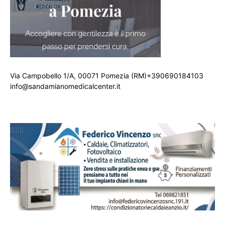
Via Campobello 1/A, 00071 Pomezia (RM)+390690184103
info@sandamianomedicalcenter.it