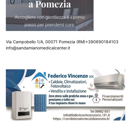
Via Campobello 1/A, 00071 Pomezia (RM)+390690184103
info@sandamianomedicalcenter.it