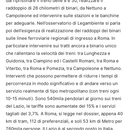
dal ripristinare il treno delle 8 e 30, realizzare il
raddoppio di 26 chilometri di binari, da Nettuno a
Campoleone ed intervenire sulle stazioni e le banchine
per adeguarle. Nell’osservatorio di Legambiente si parla
poi dell’esigenza di realizzazione dei raddoppi dei binari
sulle linee ferroviarie regionali di ingresso a Roma. In
particolare intervenire sui tratti ancora a binario unico
che rallentano la velocità dei treni: tra Lunghezza e
Guidonia, tra Ciampino ed i Castelli Romani, tra Roma e
Viterbo, tra Roma e Pomezia, tra Campoleone e Nettuno.
Interventi che possono permettere di ridurre i tempi di
percorrenza in modo significativo e di andare verso un
servizio realmente di tipo metropolitano (con treni ogni
10-15 minuti). Sono 540mila pendolari al giorno sui treni
del Lazio, le tariffe sono aumentate del 15% e i servizi
tagliati del 3,7%. A Roma, si legge nel dossier, appena 40
km di tram, 112 di preferenziali, e soli 53 km di Metro per
760mila persone. Il Lazio è al secondo posto in Italia,