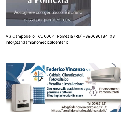
Via Campobello 1/A, 00071 Pomezia (RM)+390690184103
info@sandamianomedicalcenter.it