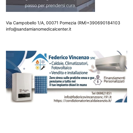
Via Campobello 1/A, 00071 Pomezia (RM)+390690184103
info@sandamianomedicalcenter.it