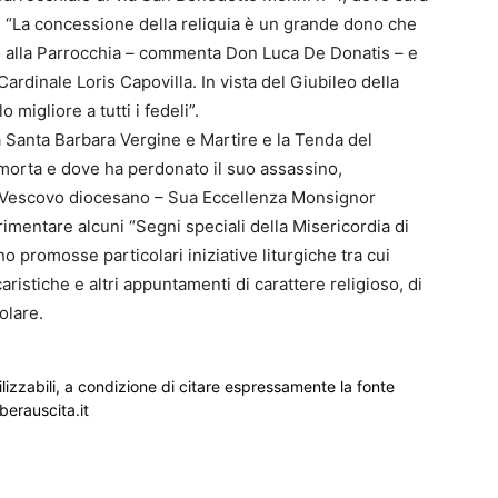
i. “La concessione della reliquia è un grande dono che
to alla Parrocchia – commenta Don Luca De Donatis – e
ardinale Loris Capovilla. In vista del Giubileo della
migliore a tutti i fedeli”.
a Santa Barbara Vergine e Martire e la Tenda del
morta e dove ha perdonato il suo assassino,
l Vescovo diocesano – Sua Eccellenza Monsignor
mentare alcuni “Segni speciali della Misericordia di
no promosse particolari iniziative liturgiche tra cui
ristiche e altri appuntamenti di carattere religioso, di
olare.
ilizzabili, a condizione di citare espressamente la fonte
iberauscita.it