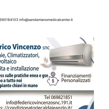
690184103 info@sandamianomedicalcenter.it