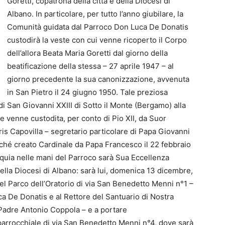
Goretti, copatrona della città e della Diocesi di
Albano. In particolare, per tutto l’anno giubilare, la
Comunità guidata dal Parroco Don Luca De Donatis
custodirà la veste con cui venne ricoperto il Corpo
dell’allora Beata Maria Goretti dal giorno della
beatificazione della stessa – 27 aprile 1947 – al
giorno precedente la sua canonizzazione, avvenuta
in San Pietro il 24 giugno 1950. Tale preziosa
i San Giovanni XXIII di Sotto il Monte (Bergamo) alla
te venne custodita, per conto di Pio XII, da Suor
is Capovilla – segretario particolare di Papa Giovanni
iché creato Cardinale da Papa Francesco il 22 febbraio
iquia nelle mani del Parroco sarà Sua Eccellenza
lla Diocesi di Albano: sarà lui, domenica 13 dicembre,
el Parco dell’Oratorio di via San Benedetto Menni n°1 –
a De Donatis e al Rettore del Santuario di Nostra
 Padre Antonio Coppola – e a portare
parrocchiale di via San Benedetto Menni n°4, dove sarà