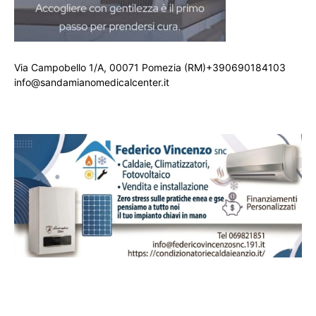
Via Campobello 1/A, 00071 Pomezia (RM)+390690184103
info@sandamianomedicalcenter.it