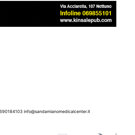
690184103 info@sandamianomedicalcenter.it