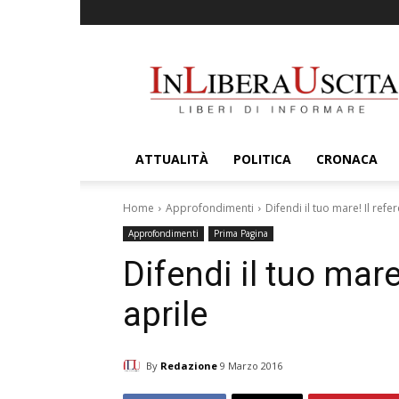
InLiberaUscita
ATTUALITÀ
POLITICA
CRONACA
Home
Approfondimenti
Difendi il tuo mare! Il ref
Approfondimenti
Prima Pagina
Difendi il tuo mar
aprile
By
Redazione
9 Marzo 2016