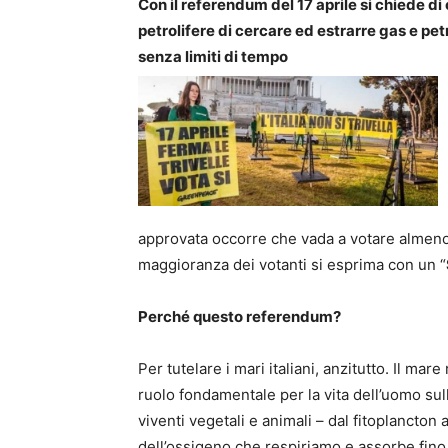
Con il referendum del 17 aprile si chiede d
petrolifere di cercare ed estrarre gas e petr
senza limiti di tempo
approvata occorre che vada a votare almeno i
maggioranza dei votanti si esprima con un “
Perché questo referendum?
Per tutelare i mari italiani, anzitutto. Il mar
ruolo fondamentale per la vita dell’uomo sul
viventi vegetali e animali – dal fitoplancton
dell’ossigeno che respiriamo e assorbe fino 