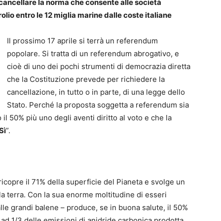
i cancellare la norma che consente alle società
olio entro le 12 miglia marine dalle coste italiane
Il prossimo 17 aprile si terrà un referendum
popolare. Si tratta di un referendum abrogativo, e
cioè di uno dei pochi strumenti di democrazia diretta
che la Costituzione prevede per richiedere la
cancellazione, in tutto o in parte, di una legge dello
Stato. Perché la proposta soggetta a referendum sia
l 50% più uno degli aventi diritto al voto e che la
Sì
”.
e ricopre il 71% della superficie del Pianeta e svolge un
la terra. Con la sua enorme moltitudine di esseri
 alle grandi balene – produce, se in buona salute, il 50%
ad 1/3 delle emissioni di anidride carbonica prodotta