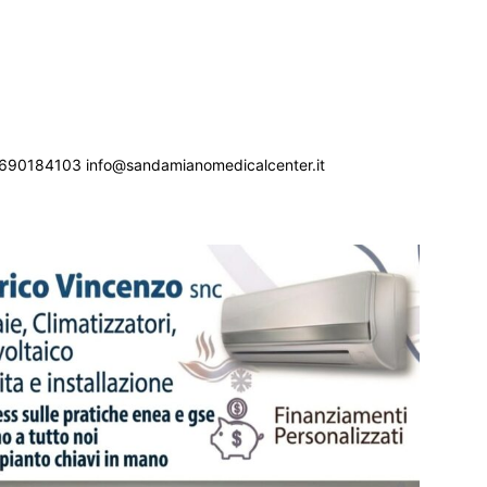
690184103 info@sandamianomedicalcenter.it