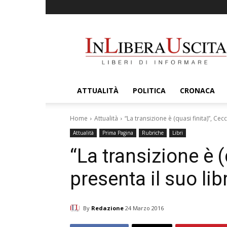
InLiberaUscita
ATTUALITÀ
POLITICA
CRONACA
Home
Attualità
“La transizione è (quasi finita)”, Ce
Attualità
Prima Pagina
Rubriche
Libri
“La transizione è (
presenta il suo li
By
Redazione
24 Marzo 2016