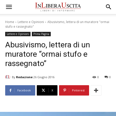
Home
Lettere e Opinioni
Abusivismo, lettera di un muratore "ormai
stufo e rassegnato"
Lettere e Opinioni
Prima Pagina
Abusivismo, lettera di un
muratore “ormai stufo e
rassegnato”
By
Redazione
26 Giugno 2016
0
0
Facebook
X
Pinterest