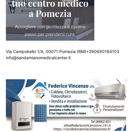
Via Campobello 1/A, 00071 Pomezia (RM)+390690184103
info@sandamianomedicalcenter.it