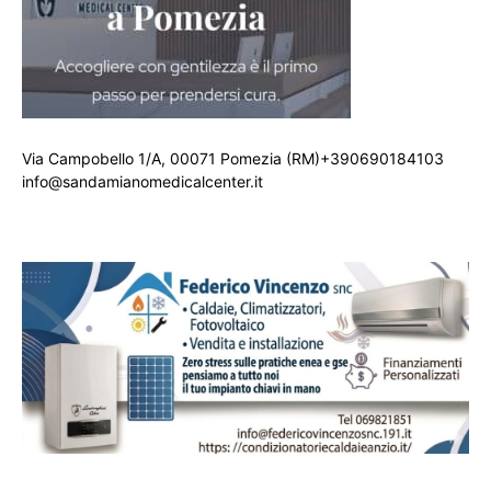
Via Campobello 1/A, 00071 Pomezia (RM)+390690184103
info@sandamianomedicalcenter.it