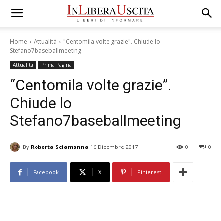
Home
Attualità
"Centomila volte grazie". Chiude lo
Stefano7baseballmeeting
Attualità
Prima Pagina
“Centomila volte grazie”.
Chiude lo
Stefano7baseballmeeting
By
Roberta Sciamanna
16 Dicembre 2017
0
0
Facebook
X
Pinterest