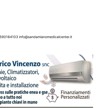
690184103 info@sandamianomedicalcenter.it