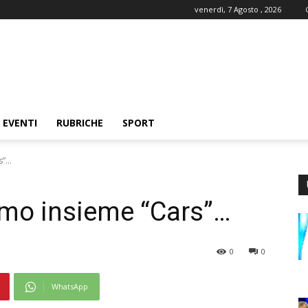
venerdì, 7 Agosto , 2026
EVENTI
RUBRICHE
SPORT
s”…
mo insieme “Cars”…
0
0
WhatsApp