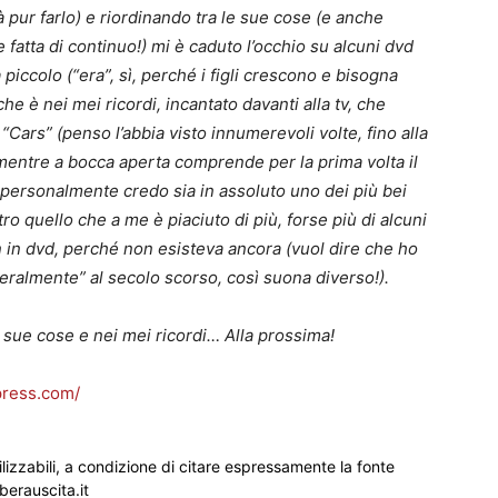
pur farlo) e riordinando tra le sue cose (e anche
fatta di continuo!) mi è caduto l’occhio su alcuni dvd
iccolo (“era”, sì, perché i figli crescono e bisogna
he è nei mei ricordi, incantato davanti alla tv, che
“Cars” (penso l’abbia visto innumerevoli volte, fino alla
 mentre a bocca aperta comprende per la prima volta il
he personalmente credo sia in assoluto uno dei più bei
ltro quello che a me è piaciuto di più, forse più di alcuni
n in dvd, perché non esisteva ancora (vuol dire che ho
eralmente” al secolo scorso, così suona diverso!).
 sue cose e nei mei ricordi… Alla prossima!
press.com/
ilizzabili, a condizione di citare espressamente la fonte
iberauscita.it