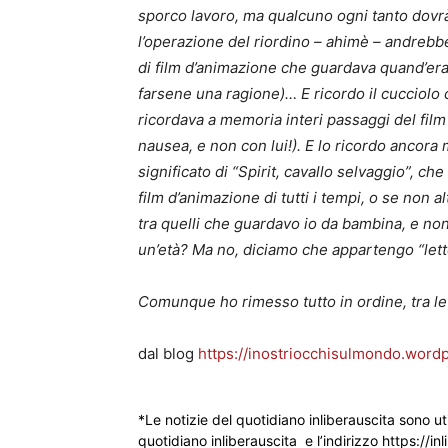
sporco lavoro, ma qualcuno ogni tanto dovrà 
l’operazione del riordino – ahimè – andrebbe 
di film d’animazione che guardava quand’era p
farsene una ragione)… E ricordo il cucciolo c
ricordava a memoria interi passaggi del film 
nausea, e non con lui!). E lo ricordo ancora
significato di “Spirit, cavallo selvaggio”, c
film d’animazione di tutti i tempi, o se non a
tra quelli che guardavo io da bambina, e no
un’età? Ma no, diciamo che appartengo “lett
Comunque ho rimesso tutto in ordine, tra le
dal blog
https://inostriocchisulmondo.word
*Le notizie del quotidiano inliberauscita sono ut
quotidiano inliberauscita e l’indirizzo https://inl