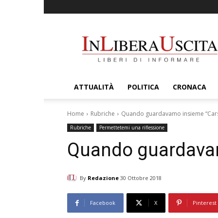
InLiberaUscita
ATTUALITÀ
POLITICA
CRONACA
Home
Rubriche
Quando guardavamo insieme “Car
Rubriche
Permettetemi una riflessione
Quando guardava
By
Redazione
30 Ottobre 2018
Facebook
X
Pinterest