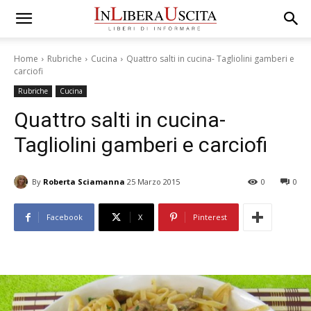
Home
Rubriche
Cucina
Quattro salti in cucina- Tagliolini gamberi e
carciofi
Rubriche
Cucina
Quattro salti in cucina-
Tagliolini gamberi e carciofi
By
Roberta Sciamanna
25 Marzo 2015
0
0
Facebook
X
Pinterest