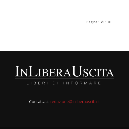
Pagina 1 di 130
Contattaci:
redazione@inliberauscita.it