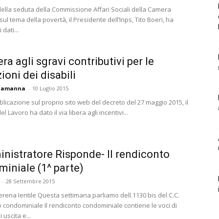
della seduta della Commissione Affari Sociali della Camera
sul tema della povertà, il Presidente dell’Inps, Tito Boeri, ha
 dati...
era agli sgravi contributivi per le
ioni dei disabili
ciamanna
-
10 Luglio 2015
licazione sul proprio sito web del decreto del 27 maggio 2015, il
l Lavoro ha dato il via libera agli incentivi...
nistratore Risponde- Il rendiconto
iniale (1^ parte)
-
28 Settembre 2015
erena Ientile Questa settimana parliamo dell.1130 bis del C.C.
 condominiale Il rendiconto condominiale contiene le voci di
 uscita e...