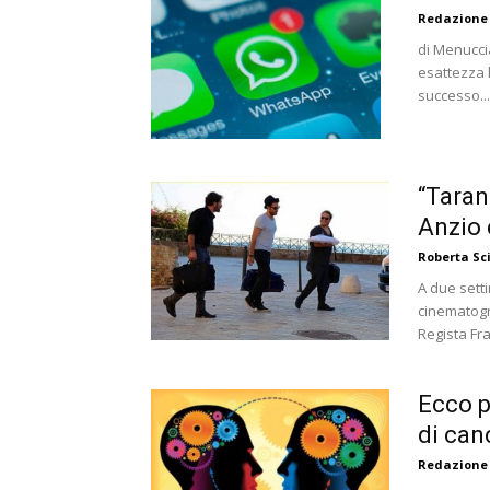
Redazione
di Menuccia
esattezza 
successo...
“Taran
Anzio 
Roberta S
A due setti
cinematogr
Regista Fra
Ecco p
di canc
Redazione