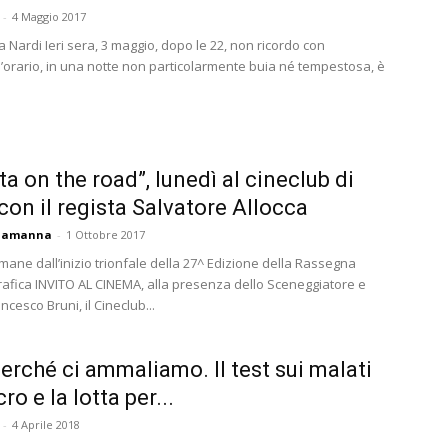
-
4 Maggio 2017
 Nardi Ieri sera, 3 maggio, dopo le 22, non ricordo con
l’orario, in una notte non particolarmente buia né tempestosa, è
ta on the road”, lunedì al cineclub di
con il regista Salvatore Allocca
ciamanna
-
1 Ottobre 2017
mane dall’inizio trionfale della 27^ Edizione della Rassegna
afica INVITO AL CINEMA, alla presenza dello Sceneggiatore e
ncesco Bruni, il Cineclub...
erché ci ammaliamo. Il test sui malati
ro e la lotta per...
-
4 Aprile 2018