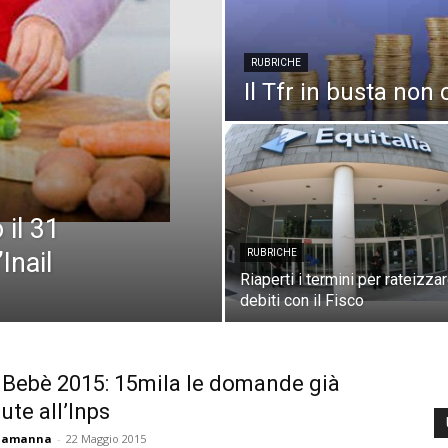
RUBRICHE
Il Tfr in busta non
 il 31
Inail
RUBRICHE
Riaperti i termini per rateizzar
debiti con il Fisco
Bebè 2015: 15mila le domande già
ute all’Inps
ciamanna
-
22 Maggio 2015