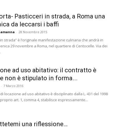
orta- Pasticceri in strada, a Roma una
ca da leccarsi i baffi
ciamanna
-
28 Novembre 2015
 in strada” è l’originale manifestazione culinaria che andrà in
nica 29 novembre a Roma, nel quartiere di Centocelle. Via dei
.
one ad uso abitativo: il contratto è
se non è stipulato in forma...
-
7 Marzo 2016
o di locazione ad uso abitativo è disciplinato dalla L. 431 del 1998
 proprio art. 1, comma 4, stabilisce espressamente...
tetemi una riflessione…