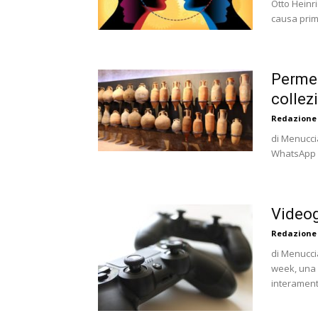
Otto Heinr
causa prima
Permet
collez
Redazione
di Menucci
WhatsApp (d
Videog
Redazione
di Menuccia
week, una 
interamente