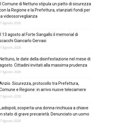
Il Comune di Nettuno stipula un patto di sicurezza
con la Regione e la Prefettura, stanziati fondi per
la videosorveglianza
7 Agosto 2026
Il 13 agosto al Forte Sangallo il memorial di
scacchi Giancarlo Gervasi
7 Agosto 2026
Nettuno, le date della disinfestazione nel mese di
agosto. Cittadini invitati alla massima prudenza
7 Agosto 2026
Anzio. Sicurezza, protocollo tra Prefettura,
Comune e Regione: in arrivo nuove telecamere
7 Agosto 2026
Ladispoli, scoperta una donna rinchiusa a chiave
in stato di grave precarietà. Denunciato un uomo
7 Agosto 2026