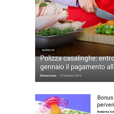
RUBRICHE
Polizza casalinghe: entro
gennaio il pagamento all’
Redazione
-
2 Febbraio 2015
Bonus 
perven
Roberta S