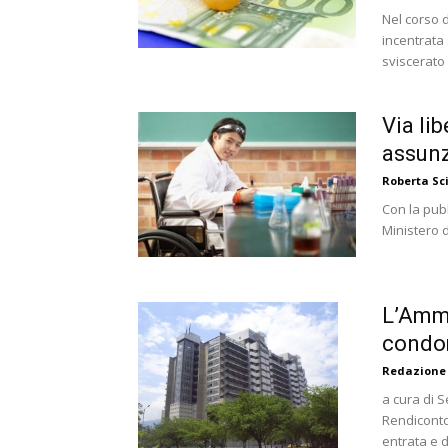
Nel corso 
incentrata 
sviscerato i
Via lib
assunz
Roberta S
Con la pubb
Ministero de
L’Ammi
condom
Redazione
a cura di S
Rendiconto
entrata e di