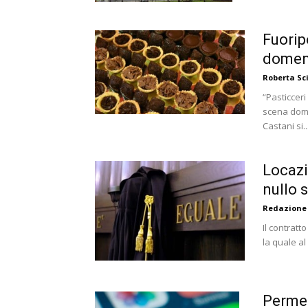
Fuorip
domeni
Roberta S
“Pasticceri
scena dome
Castani si..
Locazi
nullo 
Redazione
Il contratt
la quale al
Permet