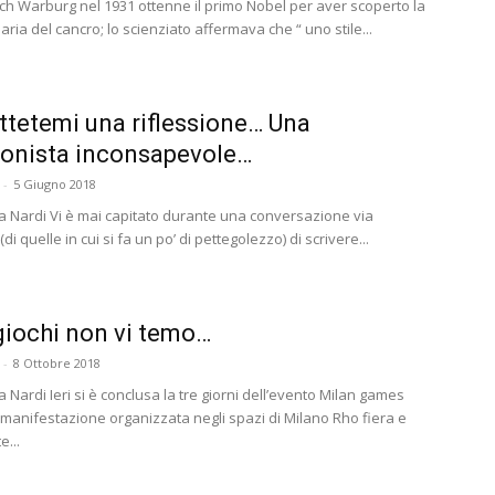
ich Warburg nel 1931 ottenne il primo Nobel per aver scoperto la
ria del cancro; lo scienziato affermava che “ uno stile...
tetemi una riflessione… Una
ionista inconsapevole…
-
5 Giugno 2018
a Nardi Vi è mai capitato durante una conversazione via
i quelle in cui si fa un po’ di pettegolezzo) di scrivere...
iochi non vi temo…
-
8 Ottobre 2018
 Nardi Ieri si è conclusa la tre giorni dell’evento Milan games
manifestazione organizzata negli spazi di Milano Rho fiera e
...