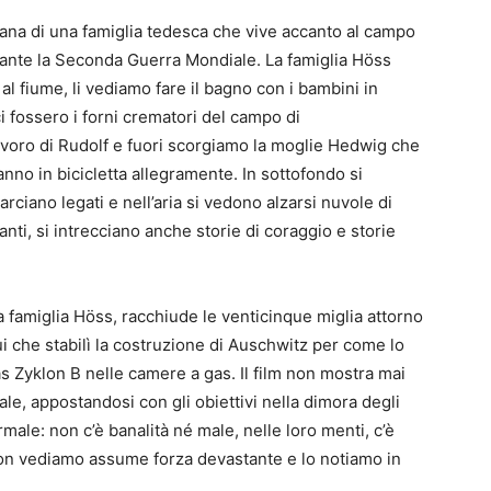
na di una famiglia tedesca che vive accanto al campo
ante la Seconda Guerra Mondiale. La famiglia Höss
al fiume, li vediamo fare il bagno con i bambini in
i fossero i forni crematori del campo di
avoro di Rudolf e fuori scorgiamo la moglie Hedwig che
anno in bicicletta allegramente. In sottofondo si
arciano legati e nell’aria si vedono alzarsi nuvole di
ti, si intrecciano anche storie di coraggio e storie
 famiglia Höss, racchiude le venticinque miglia attorno
i che stabilì la costruzione di Auschwitz per come lo
 Zyklon B nelle camere a gas. Il film non mostra mai
le, appostandosi con gli obiettivi nella dimora degli
male: non c’è banalità né male, nelle loro menti, c’è
non vediamo assume forza devastante e lo notiamo in