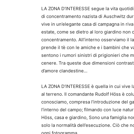
LA ZONA D’INTERESSE segue la vita quotidia
di concentramento nazista di Auschwitz dur
vive in un’elegante casa di campagna in riva 
estate, come se dietro al loro giardino non c
concentramento. All’interno osserviamo il l
prende il tè con le amiche e i bambini che v
sentono i rumori sinistri di prigionieri che m
cenere. Tra queste due dimensioni contrastan
d’amore clandestine…
LA ZONA D’INTERESSE è quella in cui vive la
al terreno. Il comandante Rudolf Höss è colu
conosciamo, compresa l’introduzione del gas
l’interno del campo; filmando con luce natura
Höss, casa e giardino, Sono una famiglia nor
solo la normalità dell’esecuzione. Ciò che 
ogni fotogramma.