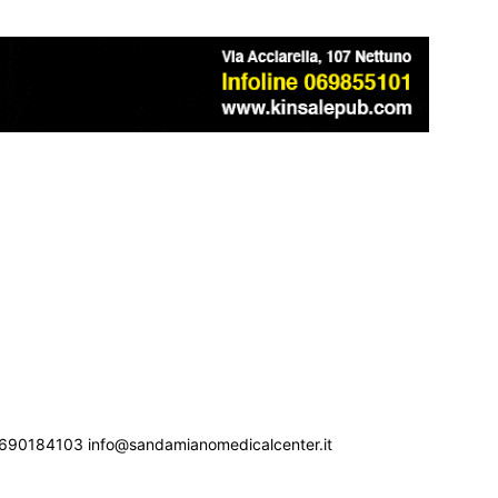
690184103 info@sandamianomedicalcenter.it