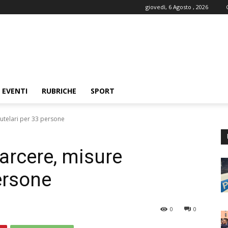
giovedì, 6 Agosto , 2026
EVENTI
RUBRICHE
SPORT
autelari per 33 persone
carcere, misure
ersone
0
0