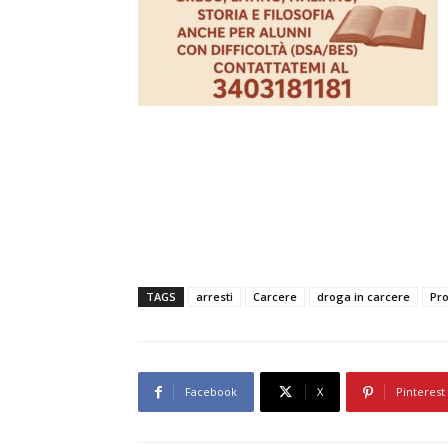
TAGS
arresti
Carcere
droga in carcere
Pro
Facebook
X
Pinterest