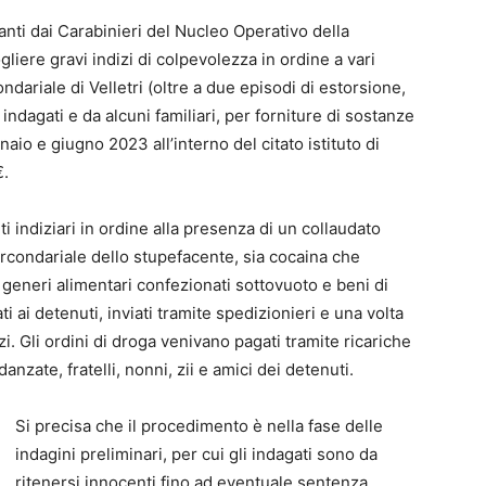
anti dai Carabinieri del Nucleo Operativo della
liere gravi indizi di colpevolezza in ordine a vari
ondariale di Velletri (oltre a due episodi di estorsione,
ndagati e da alcuni familiari, per forniture di sostanze
io e giugno 2023 all’interno del citato istituto di
€.
 indiziari in ordine alla presenza di un collaudato
circondariale dello stupefacente, sia cocaina che
generi alimentari confezionati sottovuoto e beni di
ti ai detenuti, inviati tramite spedizionieri e una volta
zi. Gli ordini di droga venivano pagati tramite ricariche
danzate, fratelli, nonni, zii e amici dei detenuti.
Si precisa che il procedimento è nella fase delle
indagini preliminari, per cui gli indagati sono da
ritenersi innocenti fino ad eventuale sentenza