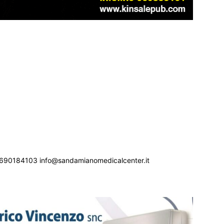
690184103 info@sandamianomedicalcenter.it