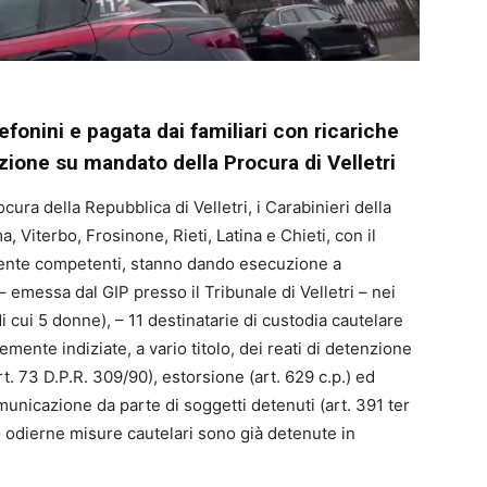
efonini e pagata dai familiari con ricariche
azione su mandato della Procura di Velletri
ocura della Repubblica di Velletri, i Carabinieri della
, Viterbo, Frosinone, Rieti, Latina e Chieti, con il
mente competenti, stanno dando esecuzione a
– emessa dal GIP presso il Tribunale di Velletri – nei
di cui 5 donne), – 11 destinatarie di custodia cautelare
vemente indiziate, a vario titolo, dei reati di detenzione
rt. 73 D.P.R. 309/90), estorsione (art. 629 c.p.) ed
municazione da parte di soggetti detenuti (art. 391 ter
le odierne misure cautelari sono già detenute in