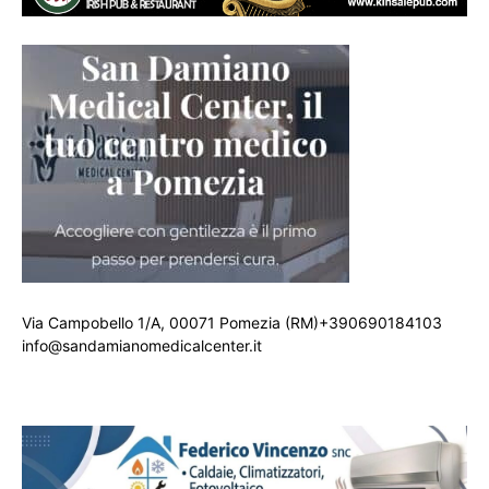
Via Campobello 1/A, 00071 Pomezia (RM)+390690184103
info@sandamianomedicalcenter.it