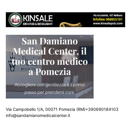
Via Campobello 1/A, 00071 Pomezia (RM)+390690184103
info@sandamianomedicalcenter.it