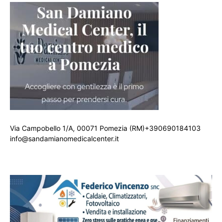
Via Campobello 1/A, 00071 Pomezia (RM)+390690184103
info@sandamianomedicalcenter.it