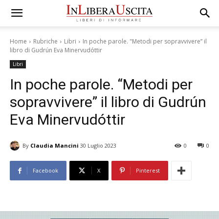
Home
Rubriche
Libri
In poche parole. "Metodi per sopravvivere” il
libro di Gudrún Eva Minervudóttir
Libri
In poche parole. “Metodi per
sopravvivere” il libro di Gudrún
Eva Minervudóttir
By
Claudia Mancini
30 Luglio 2023
0
0
Facebook
X
Pinterest