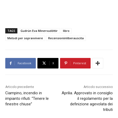
TAGS
Gudrún Eva Minervudóttir
libro
Metodi per sopravvivere
Recensioniinliberauscita
Facebook
X
Pinterest
Articolo precedente
Articolo successivo
Ciampino, incendio in
Aprilia. Approvato in consiglio
impianto rifiuti: “Tenere le
il regolamento per la
finestre chiuse”
definizione agevolata dei
tributi