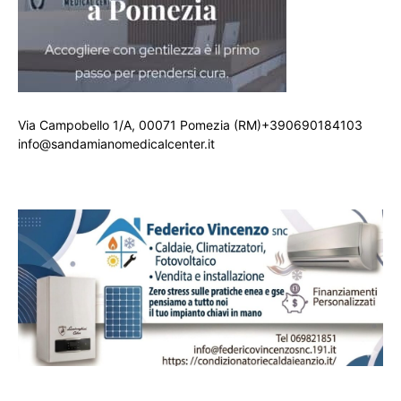
Via Campobello 1/A, 00071 Pomezia (RM)+390690184103
info@sandamianomedicalcenter.it