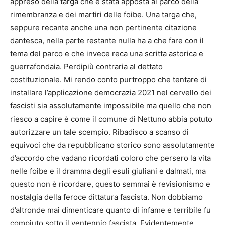
appreso della targa che è stata apposta al parco della
rimembranza e dei martiri delle foibe. Una targa che,
seppure recante anche una non pertinente citazione
dantesca, nella parte restante nulla ha a che fare con il
tema del parco e che invece reca una scritta astorica e
guerrafondaia. Perdipiù contraria al dettato
costituzionale. Mi rendo conto purtroppo che tentare di
installare l’applicazione democrazia 2021 nel cervello dei
fascisti sia assolutamente impossibile ma quello che non
riesco a capire è come il comune di Nettuno abbia potuto
autorizzare un tale scempio. Ribadisco a scanso di
equivoci che da repubblicano storico sono assolutamente
d’accordo che vadano ricordati coloro che persero la vita
nelle foibe e il dramma degli esuli giuliani e dalmati, ma
questo non è ricordare, questo semmai è revisionismo e
nostalgia della feroce dittatura fascista. Non dobbiamo
d’altronde mai dimenticare quanto di infame e terribile fu
compiuto sotto il ventennio fascista. Evidentemente