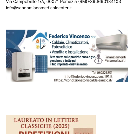
Via Campobello 1/A, 00071 Pomezia (RM)+390690184103
info@sandamianomedicalcenter.it