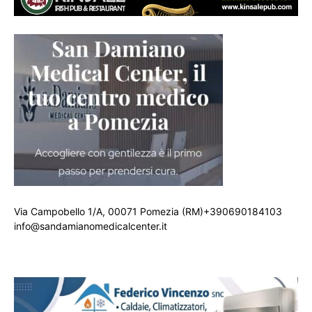
Via Campobello 1/A, 00071 Pomezia (RM)+390690184103
info@sandamianomedicalcenter.it