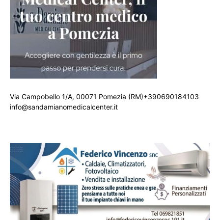
Via Campobello 1/A, 00071 Pomezia (RM)+390690184103
info@sandamianomedicalcenter.it